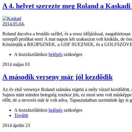
A 4. helyet szerezte meg Roland a Kaskadi
Roland dacolva a brutális széllel, és a rossz időjárással, magabizto
szereplő profikat sem! A mai napon két szakaszon volt kisiklás, de 
Köszönjük a RIGIPSZNEK, a GDF SUEZNEK, és a GOLFSZÖVE
A hozzászóláshoz
belépés
szükséges
2014 május 03
A második verseny már jól kezdődik
Az év első versenye Roland számára rögtön a mély vízzel kezdődött, e
Sajnos mint minden betegség roszkor jön, ez most sem volt másképpen
előtt, de a nevezés már le volt adva. Tapasztalatban szerintünk így is
A hozzászóláshoz
belépés
szükséges
Tovább
2014 április 23