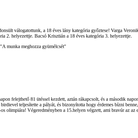
onsült válogatottunk, a 18 éves lány kategória győztese! Varga Veronik
ia 2. helyezettje. Bacsó Krisztián a 18 éves kategória 3. helyezettje.
ét! "A munka meghozza gyümélcsét"
pon felejthető 81 ütéssel kezdett, aztán rákapcsolt, és a második napon 
6 birdievel teljesítette a pályát, és bizonyította hogy érdemes bízni be
6-os olimpiára! Végeredményben a 15.helyen végzett, ami bravúr az az 