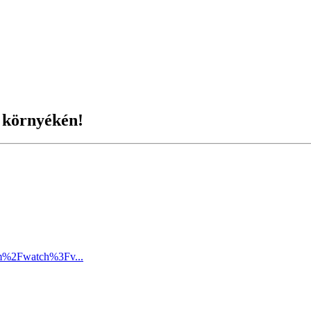
 környékén!
om%2Fwatch%3Fv...