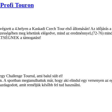
 Profi Touron
san végzett a 4.helyen a Kaskadi Czech Tour első állomásán! Az időjárá
összességében meg lehetünk elégedve, mind az eredménnyel,(72-76) mind
TSÉGNEK a támogatást!
gy Challenge Tourral, ami balul sült el!
. A sportban megtanulhattuk már, hogy aki elindul egy versenyen az eg
 gazdagodott, amit reméljük később fel tud használni.