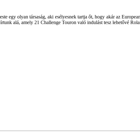
te egy olyan társaság, aki esélyesnek tartja őt, hogy akár az Europea
írtunk alá, amely 21 Challenge Touron való indulást tesz lehetővé Rol