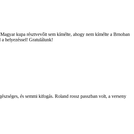
s a Magyar kupa résztvevőit sem kímélte, ahogy nem kímélte a Brnoban
 a helyezéssel! Gratulálunk!
észséges, és semmi kifogás. Roland rossz passzban volt, a verseny