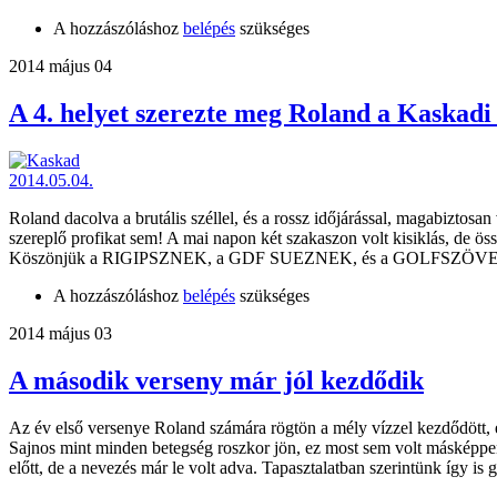
A hozzászóláshoz
belépés
szükséges
2014 május 04
A 4. helyet szerezte meg Roland a Kaskadi
Roland dacolva a brutális széllel, és a rossz időjárással, magabizto
szereplő profikat sem! A mai napon két szakaszon volt kisiklás, de 
Köszönjük a RIGIPSZNEK, a GDF SUEZNEK, és a GOLFSZÖVE
A hozzászóláshoz
belépés
szükséges
2014 május 03
A második verseny már jól kezdődik
Az év első versenye Roland számára rögtön a mély vízzel kezdődött, e
Sajnos mint minden betegség roszkor jön, ez most sem volt másképpen
előtt, de a nevezés már le volt adva. Tapasztalatban szerintünk így is