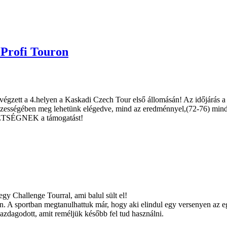
 Profi Touron
san végzett a 4.helyen a Kaskadi Czech Tour első állomásán! Az időjárá
összességében meg lehetünk elégedve, mind az eredménnyel,(72-76) mind
TSÉGNEK a támogatást!
gy Challenge Tourral, ami balul sült el!
. A sportban megtanulhattuk már, hogy aki elindul egy versenyen az eg
 gazdagodott, amit reméljük később fel tud használni.