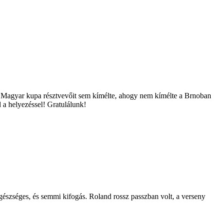
s a Magyar kupa résztvevőit sem kímélte, ahogy nem kímélte a Brnoban
 a helyezéssel! Gratulálunk!
észséges, és semmi kifogás. Roland rossz passzban volt, a verseny