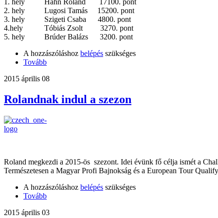
1. hely Hahn Roland 17100. pont
2. hely Lugosi Tamás 15200. pont
3. hely Szigeti Csaba 4800. pont
4.hely Tóbiás Zsolt 3270. pont
5. hely Brúder Balázs 3200. pont
A hozzászóláshoz
belépés
szükséges
Tovább
2015 április 08
Rolandnak indul a szezon
Roland megkezdi a 2015-ös szezont. Idei évünk fő célja ismét a Chal
Természetesen a Magyar Profi Bajnokság és a European Tour Qualify
A hozzászóláshoz
belépés
szükséges
Tovább
2015 április 03