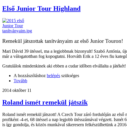
Első Junior Tour Highland
Remekül játszottak tanítványaim az első Junior Touron!
Mari Dávid 39 ütéssel, ma a legjobbnak bizonyult! Szabó Antónia, újd
már a válogatottban fog kopogtatni. Horváth Erik a 12 éves fiu kategór
Gratulálok mindenkinek aki ebben a cudar időben elvállalta a játék
A hozzászóláshoz
belépés
szükséges
Tovább
2014 október 11
Roland ismét remekül játszik
Roland ismét remekül játszott! A Czech Tour záró fordulóján az első na
profiként -4-et, 68 ütéssel a nap legjobb ütésszámával végzett. Ismét 
is így gondolja, és közös munkával sikeresern felkészülhetünk a 201