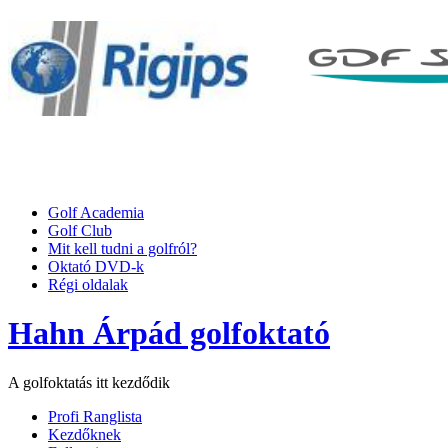
Golf Academia
Golf Club
Mit kell tudni a golfról?
Oktató DVD-k
Régi oldalak
Hahn Árpád golfoktató
A golfoktatás itt kezdődik
Profi Ranglista
Kezdőknek