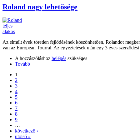
Roland nagy lehetősége
Az elmúlt évek töretlen fejlődésének köszönhetően, Rolandot megkeres
van az European Tourral. Az egyeztetések után egy 3 éves szerződést 
A hozzászóláshoz
belépés
szükséges
Tovább
1
2
3
4
5
6
7
8
9
…
következő ›
utolsó »