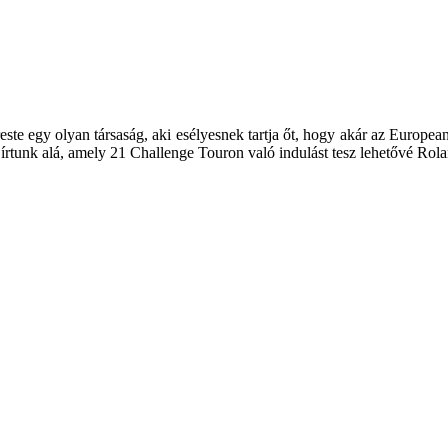
te egy olyan társaság, aki esélyesnek tartja őt, hogy akár az Europea
írtunk alá, amely 21 Challenge Touron való indulást tesz lehetővé Rol