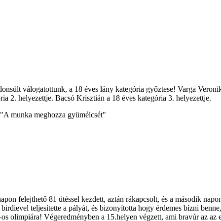
onsült válogatottunk, a 18 éves lány kategória győztese! Varga Veronik
ia 2. helyezettje. Bacsó Krisztián a 18 éves kategória 3. helyezettje.
ét! "A munka meghozza gyümélcsét"
pon felejthető 81 ütéssel kezdett, aztán rákapcsolt, és a második napon 
6 birdievel teljesítette a pályát, és bizonyította hogy érdemes bízni be
6-os olimpiára! Végeredményben a 15.helyen végzett, ami bravúr az az 