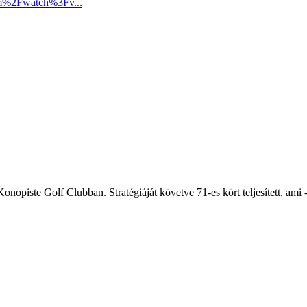
om%2Fwatch%3Fv...
opiste Golf Clubban. Stratégiáját követve 71-es kört teljesített, ami -