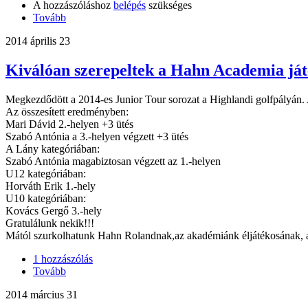
A hozzászóláshoz
belépés
szükséges
Tovább
2014 április 23
Kiválóan szerepeltek a Hahn Academia játé
Megkezdődött a 2014-es Junior Tour sorozat a Highlandi golfpályán. 
Az összesített eredményben:
Mari Dávid 2.-helyen +3 ütés
Szabó Antónia a 3.-helyen végzett +3 ütés
A Lány kategóriában:
Szabó Antónia magabiztosan végzett az 1.-helyen
U12 kategóriában:
Horváth Erik 1.-hely
U10 kategóriában:
Kovács Gergő 3.-hely
Gratulálunk nekik!!!
Mától szurkolhatunk Hahn Rolandnak,az akadémiánk éljátékosának, 
1 hozzászólás
Tovább
2014 március 31