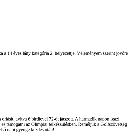
a a 14 éves lány kategória 2. helyezettje. Véleményem szerint jövőre
oriásit javítva 6 birdievel 72-őt játszott. A harmadik napon igazi
nne, és támogatni az Olimpiai felkészülésben. Reméljük a Golfszövetség
első napi gyenge kezdés után!