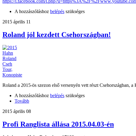
https://l.facebook.com/l.php?u=https%3A%2F%2Fwww.youtube.c
A hozzászóláshoz
belépés
szükséges
2015 április 11
Roland jól kezdett Csehországban!
Roland a 2015-ös szezon első versenyén vett részt Csehországban, a Kon
A hozzászóláshoz
belépés
szükséges
Tovább
2015 április 08
Profi Ranglista állása 2015.04.03-én