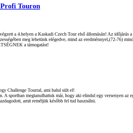
 Profi Touron
san végzett a 4.helyen a Kaskadi Czech Tour első állomásán! Az időjárá
összességében meg lehetünk elégedve, mind az eredménnyel,(72-76) mind
TSÉGNEK a támogatást!
gy Challenge Tourral, ami balul sült el!
. A sportban megtanulhattuk már, hogy aki elindul egy versenyen az eg
 gazdagodott, amit reméljük később fel tud használni.