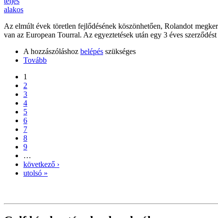
Az elmúlt évek töretlen fejlődésének köszönhetően, Rolandot megkeres
van az European Tourral. Az egyeztetések után egy 3 éves szerződést 
A hozzászóláshoz
belépés
szükséges
Tovább
1
2
3
4
5
6
7
8
9
…
következő ›
utolsó »