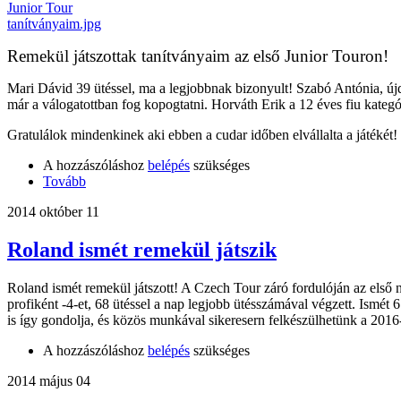
Remekül játszottak tanítványaim az első Junior Touron!
Mari Dávid 39 ütéssel, ma a legjobbnak bizonyult! Szabó Antónia, újd
már a válogatottban fog kopogtatni. Horváth Erik a 12 éves fiu kategór
Gratulálok mindenkinek aki ebben a cudar időben elvállalta a játék
A hozzászóláshoz
belépés
szükséges
Tovább
2014 október 11
Roland ismét remekül játszik
Roland ismét remekül játszott! A Czech Tour záró fordulóján az első na
profiként -4-et, 68 ütéssel a nap legjobb ütésszámával végzett. Ismét 
is így gondolja, és közös munkával sikeresern felkészülhetünk a 201
A hozzászóláshoz
belépés
szükséges
2014 május 04