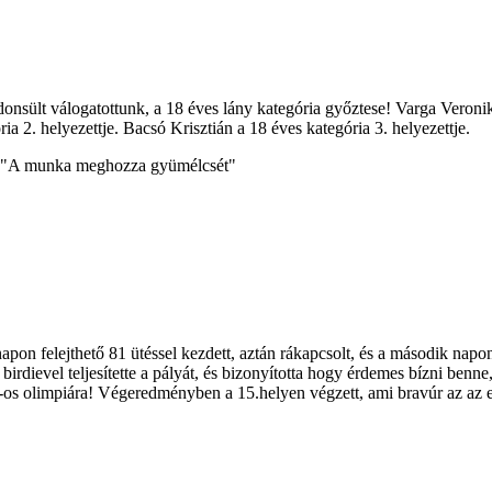
onsült válogatottunk, a 18 éves lány kategória győztese! Varga Veronik
ia 2. helyezettje. Bacsó Krisztián a 18 éves kategória 3. helyezettje.
ét! "A munka meghozza gyümélcsét"
pon felejthető 81 ütéssel kezdett, aztán rákapcsolt, és a második napon 
6 birdievel teljesítette a pályát, és bizonyította hogy érdemes bízni be
6-os olimpiára! Végeredményben a 15.helyen végzett, ami bravúr az az 