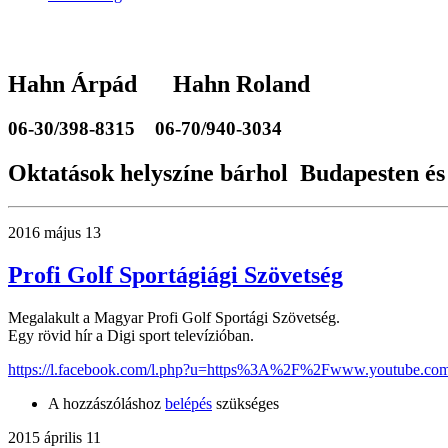
Hahn Árpád Hahn Roland
06-30/398-8315
06-70/940-3034
Oktatások helyszíne bárhol Budapesten és
2016 május 13
Profi Golf Sportágiági Szövetség
Megalakult a Magyar Profi Golf Sportági Szövetség.
Egy rövid hír a Digi sport televízióban.
https://l.facebook.com/l.php?u=https%3A%2F%2Fwww.youtube.c
A hozzászóláshoz
belépés
szükséges
2015 április 11