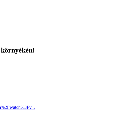
 környékén!
om%2Fwatch%3Fv...