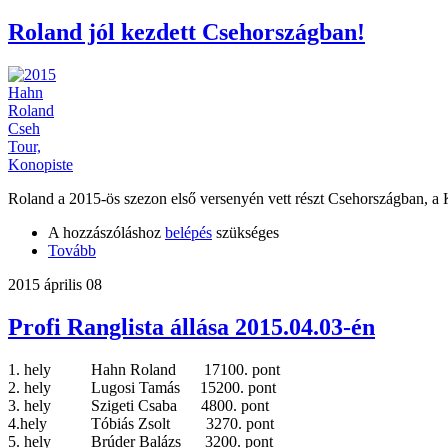
Roland jól kezdett Csehországban!
Roland a 2015-ös szezon első versenyén vett részt Csehországban, a Kon
A hozzászóláshoz
belépés
szükséges
Tovább
2015 április 08
Profi Ranglista állása 2015.04.03-én
1. hely Hahn Roland 17100. pont
2. hely Lugosi Tamás 15200. pont
3. hely Szigeti Csaba 4800. pont
4.hely Tóbiás Zsolt 3270. pont
5. hely Brúder Balázs 3200. pont