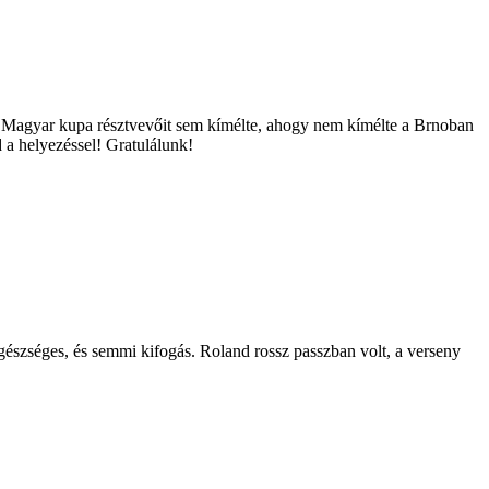
s a Magyar kupa résztvevőit sem kímélte, ahogy nem kímélte a Brnoban
 a helyezéssel! Gratulálunk!
észséges, és semmi kifogás. Roland rossz passzban volt, a verseny