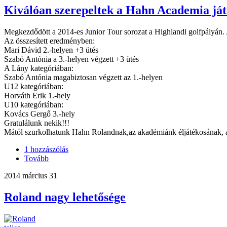
Kiválóan szerepeltek a Hahn Academia játé
Megkezdődött a 2014-es Junior Tour sorozat a Highlandi golfpályán. 
Az összesített eredményben:
Mari Dávid 2.-helyen +3 ütés
Szabó Antónia a 3.-helyen végzett +3 ütés
A Lány kategóriában:
Szabó Antónia magabiztosan végzett az 1.-helyen
U12 kategóriában:
Horváth Erik 1.-hely
U10 kategóriában:
Kovács Gergő 3.-hely
Gratulálunk nekik!!!
Mától szurkolhatunk Hahn Rolandnak,az akadémiánk éljátékosának, 
1 hozzászólás
Tovább
2014 március 31
Roland nagy lehetősége