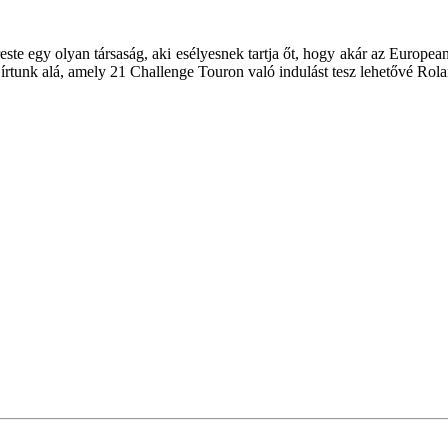
te egy olyan társaság, aki esélyesnek tartja őt, hogy akár az Europea
írtunk alá, amely 21 Challenge Touron való indulást tesz lehetővé Rol