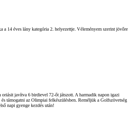
a a 14 éves lány kategória 2. helyezettje. Véleményem szerint jövőre
oriásit javítva 6 birdievel 72-őt játszott. A harmadik napon igazi
nne, és támogatni az Olimpiai felkészülésben. Reméljük a Golfszövetség
első napi gyenge kezdés után!