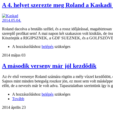
A 4. helyet szerezte meg Roland a Kaskadi
Roland dacolva a brutális széllel, és a rossz időjárással, magabizto
szereplő profikat sem! A mai napon két szakaszon volt kisiklás, de 
Köszönjük a RIGIPSZNEK, a GDF SUEZNEK, és a GOLFSZÖVE
A hozzászóláshoz
belépés
szükséges
2014 május 03
A második verseny már jól kezdődik
Az év első versenye Roland számára rögtön a mély vízzel kezdődött, e
Sajnos mint minden betegség roszkor jön, ez most sem volt másképpen
előtt, de a nevezés már le volt adva. Tapasztalatban szerintünk így is
A hozzászóláshoz
belépés
szükséges
Tovább
2014 április 23