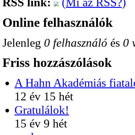
RSS link:
(Mi az RSS?)
Online felhasználók
Jelenleg
0 felhasználó
és
0 
Friss hozzászólások
A Hahn Akadémiás fiatalo
12 év 15 hét
Gratulálok!
15 év 9 hét