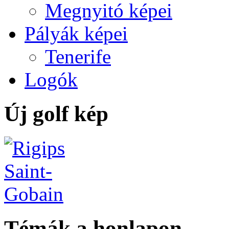
Megnyitó képei
Pályák képei
Tenerife
Logók
Új golf kép
Témák a honlapon