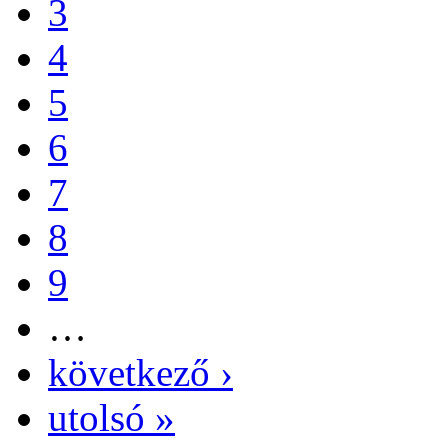
3
4
5
6
7
8
9
…
következő ›
utolsó »