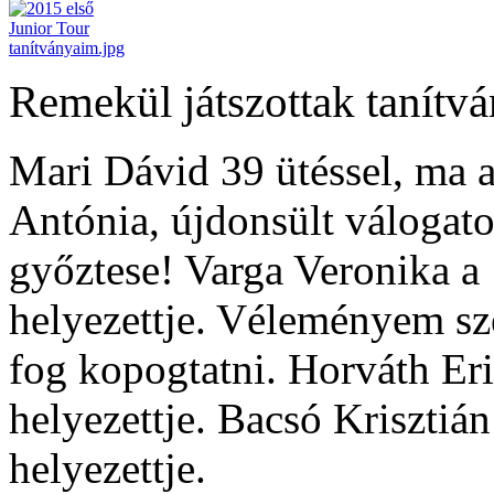
Remekül játszottak tanítv
Mari Dávid 39 ütéssel, ma 
Antónia, újdonsült válogato
győztese! Varga Veronika a 
helyezettje. Véleményem sze
fog kopogtatni. Horváth Eri
helyezettje. Bacsó Krisztián
helyezettje.