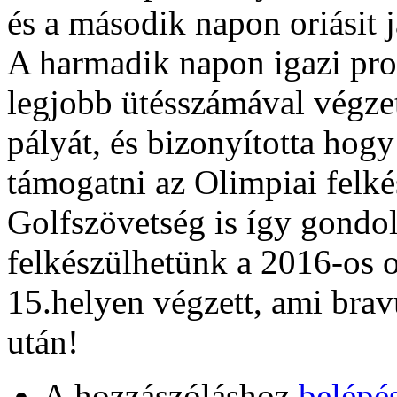
és a második napon oriásit j
A harmadik napon igazi prof
legjobb ütésszámával végzett
pályát, és bizonyította hog
támogatni az Olimpiai felk
Golfszövetség is így gondol
felkészülhetünk a 2016-os
15.helyen végzett, ami brav
után!
A hozzászóláshoz
belépé