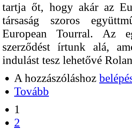
tartja őt, hogy akár az E
társaság szoros együtt
European Tourral. Az e
szerződést írtunk alá, a
indulást tesz lehetővé Rola
A hozzászóláshoz
belépé
Tovább
1
2