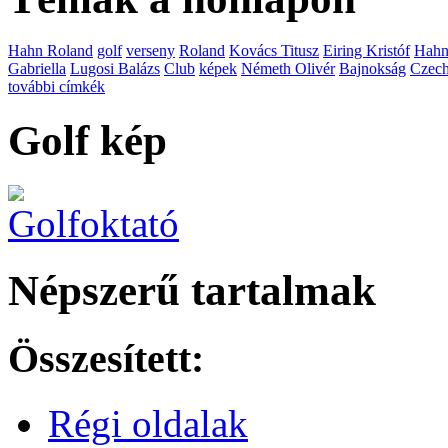
Hahn Roland
golf
verseny
Roland
Kovács Titusz
Eiring Kristóf
Hah
Gabriella
Lugosi Balázs
Club
képek
Németh Olivér
Bajnokság
Czech
további címkék
Golf kép
Népszerű tartalmak
Összesített:
Régi oldalak