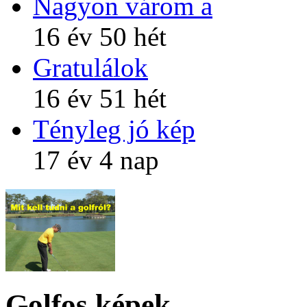
Nagyon várom a
16 év 50 hét
Gratulálok
16 év 51 hét
Tényleg jó kép
17 év 4 nap
Golfos képek