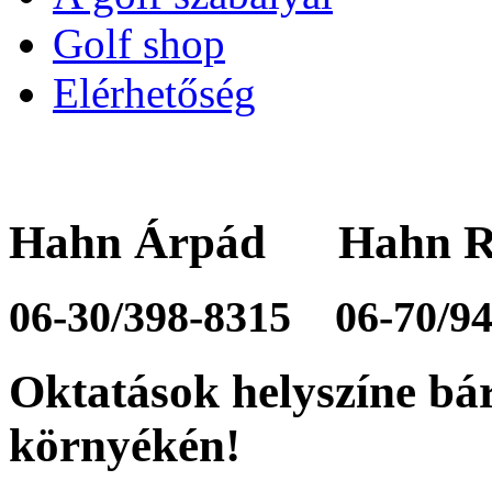
Golf shop
Elérhetőség
Hahn Árpád Hahn R
06-30/398-8315
06-70/9
Oktatások helyszíne bá
környékén!