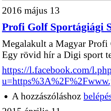
2016 május 13
Profi Golf Sportágiági 
Megalakult a Magyar Profi 
Egy rövid hír a Digi sport t
https://l.facebook.com/l.ph
u=https%3A%2F%2Fwww.y
A hozzászóláshoz
belépé