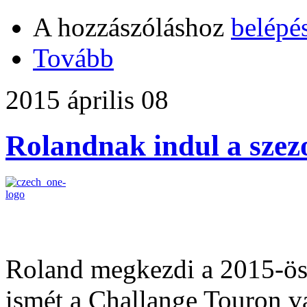
A hozzászóláshoz
belépé
Tovább
2015 április 08
Rolandnak indul a szez
Roland megkezdi a 2015-ös 
ismét a Challange Touron va