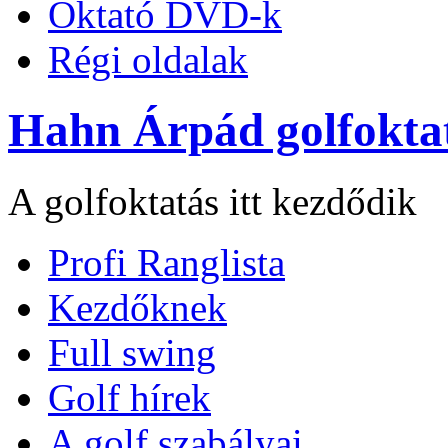
Oktató DVD-k
Régi oldalak
Hahn Árpád golfokta
A golfoktatás itt kezdődik
Profi Ranglista
Kezdőknek
Full swing
Golf hírek
A golf szabályai