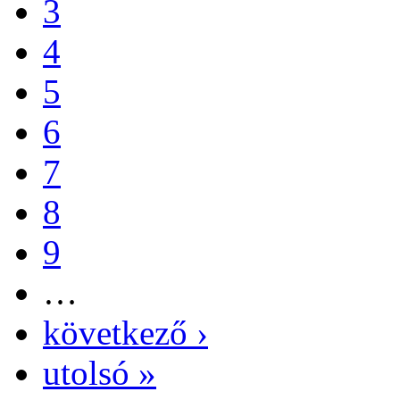
3
4
5
6
7
8
9
…
következő ›
utolsó »