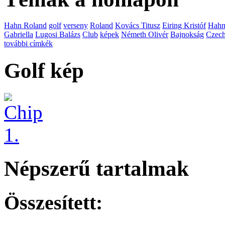
Hahn Roland
golf
verseny
Roland
Kovács Titusz
Eiring Kristóf
Hah
Gabriella
Lugosi Balázs
Club
képek
Németh Olivér
Bajnokság
Czech
további címkék
Golf kép
Népszerű tartalmak
Összesített: