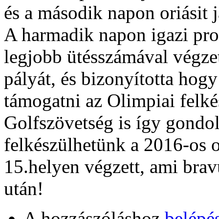
és a második napon oriásit j
A harmadik napon igazi prof
legjobb ütésszámával végzett
pályát, és bizonyította hog
támogatni az Olimpiai felk
Golfszövetség is így gondol
felkészülhetünk a 2016-os
15.helyen végzett, ami brav
után!
A hozzászóláshoz
belépé