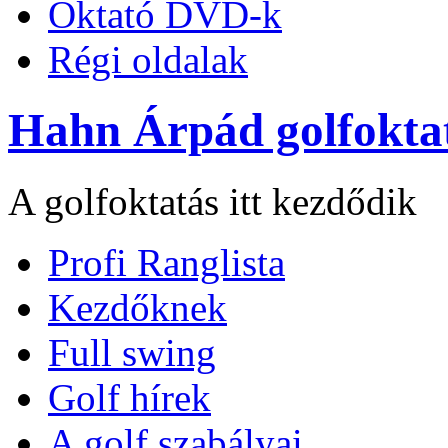
Oktató DVD-k
Régi oldalak
Hahn Árpád golfokta
A golfoktatás itt kezdődik
Profi Ranglista
Kezdőknek
Full swing
Golf hírek
A golf szabályai