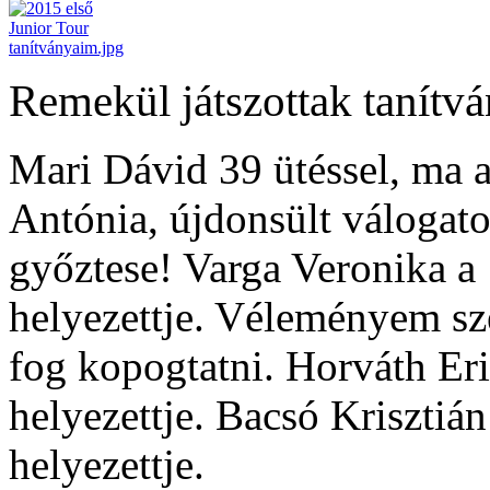
Remekül játszottak tanítv
Mari Dávid 39 ütéssel, ma 
Antónia, újdonsült válogato
győztese! Varga Veronika a 
helyezettje. Véleményem sze
fog kopogtatni. Horváth Eri
helyezettje. Bacsó Krisztián
helyezettje.