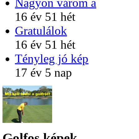
Nagyon várom a
16 év 51 hét
Gratulálok
16 év 51 hét
Tényleg jó kép
17 év 5 nap
Golfos képek