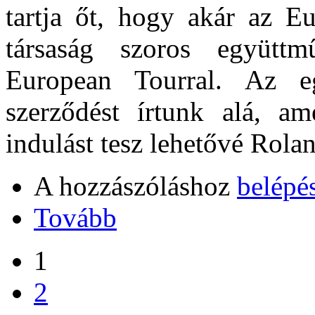
tartja őt, hogy akár az E
társaság szoros együtt
European Tourral. Az e
szerződést írtunk alá, a
indulást tesz lehetővé Rola
A hozzászóláshoz
belépé
Tovább
1
2