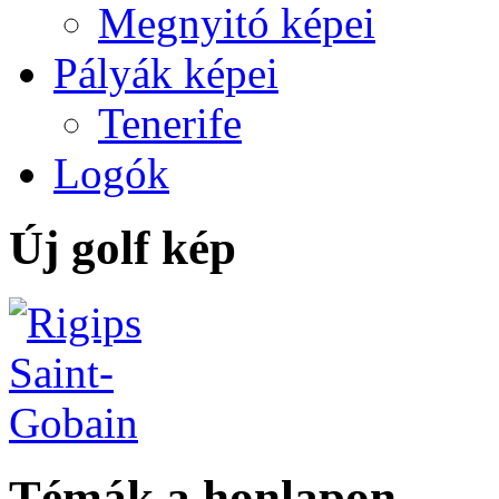
Megnyitó képei
Pályák képei
Tenerife
Logók
Új golf kép
Témák a honlapon