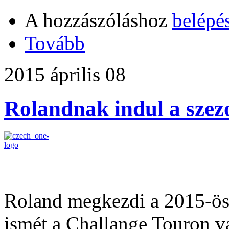
A hozzászóláshoz
belépé
Tovább
2015 április 08
Rolandnak indul a szez
Roland megkezdi a 2015-ös 
ismét a Challange Touron va