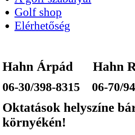
Golf shop
Elérhetőség
Hahn Árpád Hahn R
06-30/398-8315
06-70/9
Oktatások helyszíne bá
környékén!