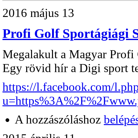
2016 május 13
Profi Golf Sportágiági 
Megalakult a Magyar Profi 
Egy rövid hír a Digi sport t
https://l.facebook.com/l.ph
u=https%3A%2F%2Fwww.y
A hozzászóláshoz
belépé