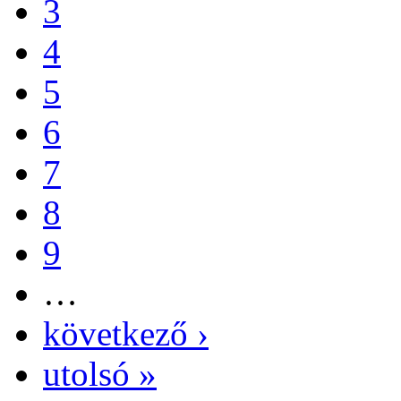
3
4
5
6
7
8
9
…
következő ›
utolsó »