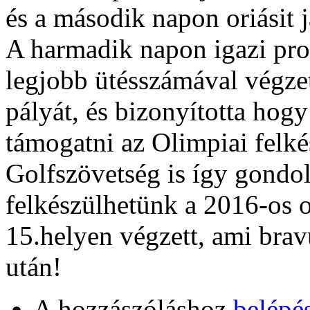
és a második napon oriásit j
A harmadik napon igazi prof
legjobb ütésszámával végzett
pályát, és bizonyította hog
támogatni az Olimpiai felk
Golfszövetség is így gondol
felkészülhetünk a 2016-os
15.helyen végzett, ami brav
után!
A hozzászóláshoz
belépé