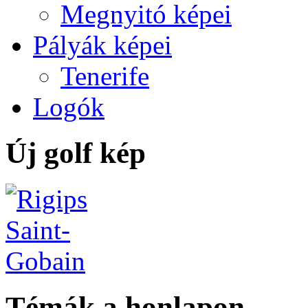
Megnyitó képei
Pályák képei
Tenerife
Logók
Új golf kép
Témák a honlapon