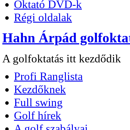
Oktató DVD-k
Régi oldalak
Hahn Árpád golfokta
A golfoktatás itt kezdődik
Profi Ranglista
Kezdőknek
Full swing
Golf hírek
A golf szabályai