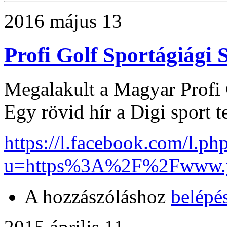
2016 május 13
Profi Golf Sportágiági 
Megalakult a Magyar Profi 
Egy rövid hír a Digi sport t
https://l.facebook.com/l.ph
u=https%3A%2F%2Fwww.y
A hozzászóláshoz
belépé