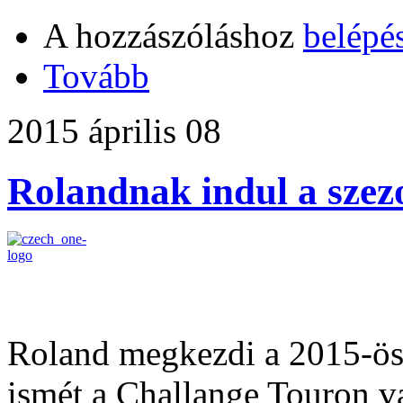
A hozzászóláshoz
belépé
Tovább
2015 április 08
Rolandnak indul a szez
Roland megkezdi a 2015-ös 
ismét a Challange Touron va