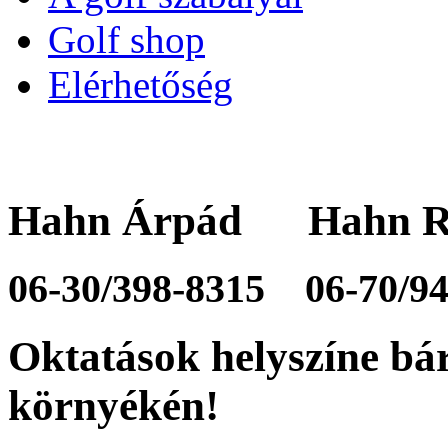
Golf shop
Elérhetőség
Hahn Árpád Hahn R
06-30/398-8315
06-70/9
Oktatások helyszíne bá
környékén!