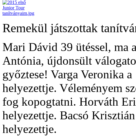
Remekül játszottak tanítv
Mari Dávid 39 ütéssel, ma 
Antónia, újdonsült válogato
győztese! Varga Veronika a 
helyezettje. Véleményem sze
fog kopogtatni. Horváth Eri
helyezettje. Bacsó Krisztián
helyezettje.