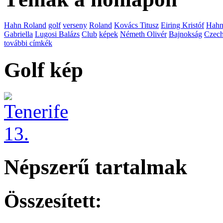
Hahn Roland
golf
verseny
Roland
Kovács Titusz
Eiring Kristóf
Hah
Gabriella
Lugosi Balázs
Club
képek
Németh Olivér
Bajnokság
Czech
további címkék
Golf kép
Népszerű tartalmak
Összesített: