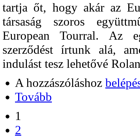
tartja őt, hogy akár az E
társaság szoros együtt
European Tourral. Az e
szerződést írtunk alá, a
indulást tesz lehetővé Rola
A hozzászóláshoz
belépé
Tovább
1
2