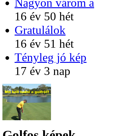
Nagyon várom a
16 év 50 hét
Gratulálok
16 év 51 hét
Tényleg jó kép
17 év 3 nap
Golfos képek