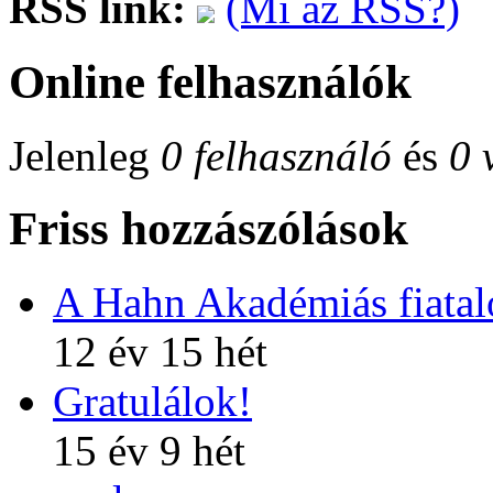
RSS link:
(Mi az RSS?)
Online felhasználók
Jelenleg
0 felhasználó
és
0 
Friss hozzászólások
A Hahn Akadémiás fiatalo
12 év 15 hét
Gratulálok!
15 év 9 hét