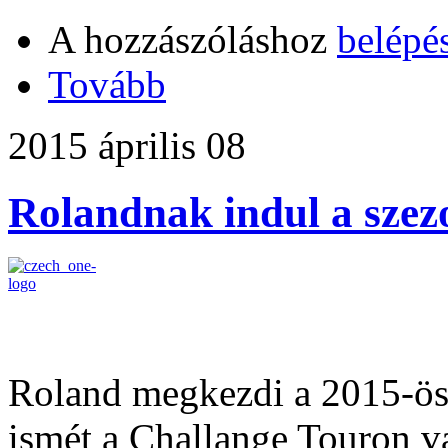
A hozzászóláshoz
belépé
Tovább
2015 április 08
Rolandnak indul a szez
Roland megkezdi a 2015-ös 
ismét a Challange Touron va