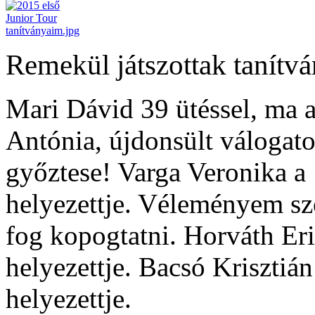
Remekül játszottak tanítv
Mari Dávid 39 ütéssel, ma 
Antónia, újdonsült válogato
győztese! Varga Veronika a 
helyezettje. Véleményem sze
fog kopogtatni. Horváth Eri
helyezettje. Bacsó Krisztián
helyezettje.