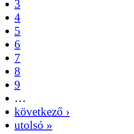
3
4
5
6
7
8
9
…
következő ›
utolsó »