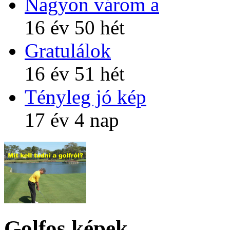
Nagyon várom a
16 év 50 hét
Gratulálok
16 év 51 hét
Tényleg jó kép
17 év 4 nap
Golfos képek