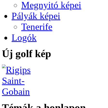
Megnyitó képei
Pályák képei
Tenerife
Logók
Új golf kép
Témák a honlapon