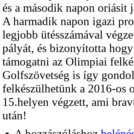
és a második napon oriásit j
A harmadik napon igazi prof
legjobb ütésszámával végzett
pályát, és bizonyította hog
támogatni az Olimpiai felk
Golfszövetség is így gondol
felkészülhetünk a 2016-os
15.helyen végzett, ami brav
után!
A hozzászóláshoz
belépé