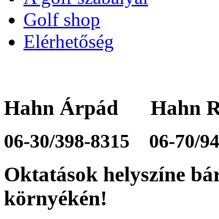
Golf shop
Elérhetőség
Hahn Árpád Hahn R
06-30/398-8315
06-70/9
Oktatások helyszíne bá
környékén!