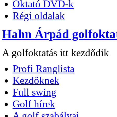
Oktató DVD-k
Régi oldalak
Hahn Árpád golfokta
A golfoktatás itt kezdődik
Profi Ranglista
Kezdőknek
Full swing
Golf hírek
A golf szabályai