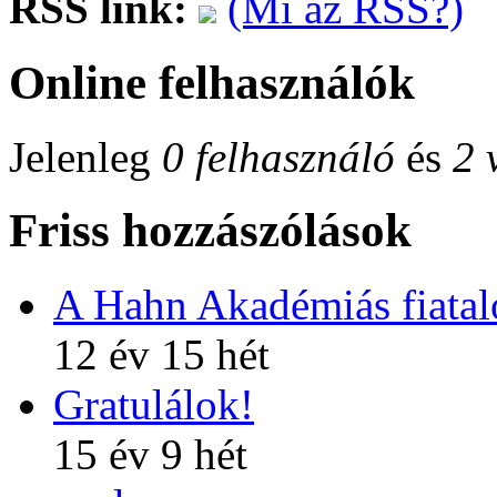
RSS link:
(Mi az RSS?)
Online felhasználók
Jelenleg
0 felhasználó
és
2 
Friss hozzászólások
A Hahn Akadémiás fiatalo
12 év 15 hét
Gratulálok!
15 év 9 hét