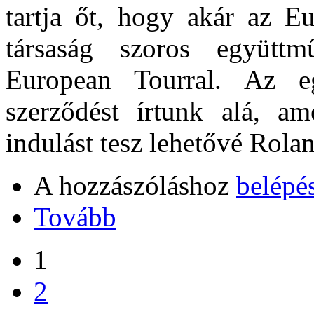
tartja őt, hogy akár az E
társaság szoros együtt
European Tourral. Az e
szerződést írtunk alá, a
indulást tesz lehetővé Rola
A hozzászóláshoz
belépé
Tovább
1
2