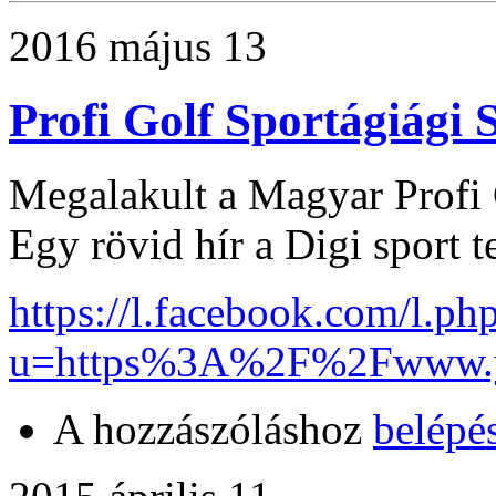
2016 május 13
Profi Golf Sportágiági 
Megalakult a Magyar Profi 
Egy rövid hír a Digi sport t
https://l.facebook.com/l.ph
u=https%3A%2F%2Fwww.y
A hozzászóláshoz
belépé