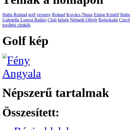
Hahn Roland
golf
verseny
Roland
Kovács Titusz
Eiring Kristóf
Hah
Gabriella
Lugosi Balázs
Club
képek
Németh Olivér
Bajnokság
Czech
további címkék
Golf kép
Népszerű tartalmak
Összesített: