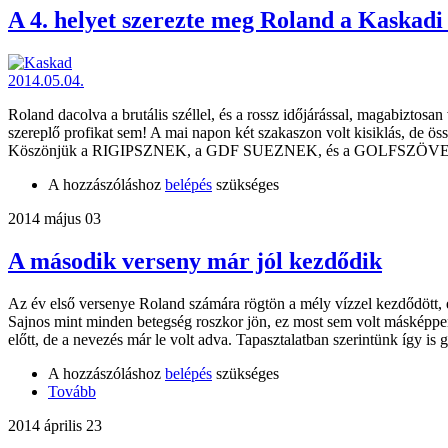
A 4. helyet szerezte meg Roland a Kaskadi
Roland dacolva a brutális széllel, és a rossz időjárással, magabizto
szereplő profikat sem! A mai napon két szakaszon volt kisiklás, de 
Köszönjük a RIGIPSZNEK, a GDF SUEZNEK, és a GOLFSZÖVE
A hozzászóláshoz
belépés
szükséges
2014 május 03
A második verseny már jól kezdődik
Az év első versenye Roland számára rögtön a mély vízzel kezdődött, e
Sajnos mint minden betegség roszkor jön, ez most sem volt másképpen
előtt, de a nevezés már le volt adva. Tapasztalatban szerintünk így is
A hozzászóláshoz
belépés
szükséges
Tovább
2014 április 23