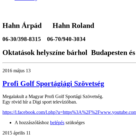
Hahn Árpád Hahn Roland
06-30/398-8315
06-70/940-3034
Oktatások helyszíne bárhol Budapesten és
2016 május 13
Profi Golf Sportágiági Szövetség
Megalakult a Magyar Profi Golf Sportági Szövetség.
Egy rövid hír a Digi sport televízióban.
https://l.facebook.com/l.php?u=https%3A%2F%2Fwww.youtube.c
A hozzászóláshoz
belépés
szükséges
2015 április 11