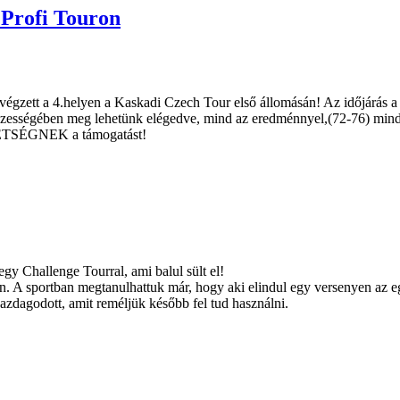
 Profi Touron
san végzett a 4.helyen a Kaskadi Czech Tour első állomásán! Az időjárá
összességében meg lehetünk elégedve, mind az eredménnyel,(72-76) mind
TSÉGNEK a támogatást!
gy Challenge Tourral, ami balul sült el!
. A sportban megtanulhattuk már, hogy aki elindul egy versenyen az eg
 gazdagodott, amit reméljük később fel tud használni.