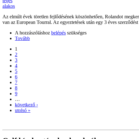
Az elmúlt évek töretlen fejlődésének köszönhetően, Rolandot megkeres
van az European Tourral. Az egyeztetések után egy 3 éves szerződést 
A hozzászóláshoz
belépés
szükséges
Tovább
1
2
3
4
5
6
7
8
9
…
következő ›
utolsó »