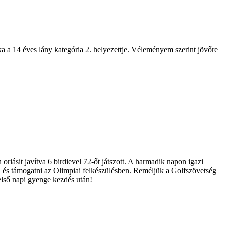
a a 14 éves lány kategória 2. helyezettje. Véleményem szerint jövőre
oriásit javítva 6 birdievel 72-őt játszott. A harmadik napon igazi
nne, és támogatni az Olimpiai felkészülésben. Reméljük a Golfszövetség
első napi gyenge kezdés után!