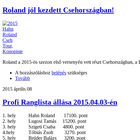
Roland jól kezdett Csehországban!
Roland a 2015-ös szezon első versenyén vett részt Csehországban, a Kon
A hozzászóláshoz
belépés
szükséges
Tovább
2015 április 08
Profi Ranglista állása 2015.04.03-én
1. hely Hahn Roland 17100. pont
2. hely Lugosi Tamás 15200. pont
3. hely Szigeti Csaba 4800. pont
4.hely Tóbiás Zsolt 3270. pont
5. hely Brúder Balázs 3200. pont