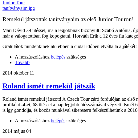
Remekül játszottak tanítványaim az első Junior Touron!
Mari Dávid 39 ütéssel, ma a legjobbnak bizonyult! Szabó Antónia, újd
már a válogatottban fog kopogtatni. Horváth Erik a 12 éves fiu kategór
Gratulálok mindenkinek aki ebben a cudar időben elvállalta a játék
A hozzászóláshoz
belépés
szükséges
Tovább
2014 október 11
Roland ismét remekül játszik
Roland ismét remekül játszott! A Czech Tour záró fordulóján az első na
profiként -4-et, 68 ütéssel a nap legjobb ütésszámával végzett. Ismét 
is így gondolja, és közös munkával sikeresern felkészülhetünk a 201
A hozzászóláshoz
belépés
szükséges
2014 május 04