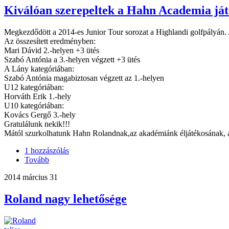
Kiválóan szerepeltek a Hahn Academia játé
Megkezdődött a 2014-es Junior Tour sorozat a Highlandi golfpályán. 
Az összesített eredményben:
Mari Dávid 2.-helyen +3 ütés
Szabó Antónia a 3.-helyen végzett +3 ütés
A Lány kategóriában:
Szabó Antónia magabiztosan végzett az 1.-helyen
U12 kategóriában:
Horváth Erik 1.-hely
U10 kategóriában:
Kovács Gergő 3.-hely
Gratulálunk nekik!!!
Mától szurkolhatunk Hahn Rolandnak,az akadémiánk éljátékosának, 
1 hozzászólás
Tovább
2014 március 31
Roland nagy lehetősége