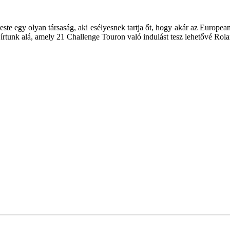
te egy olyan társaság, aki esélyesnek tartja őt, hogy akár az Europea
írtunk alá, amely 21 Challenge Touron való indulást tesz lehetővé Rol