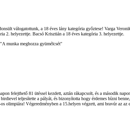
onsült válogatottunk, a 18 éves lány kategória győztese! Varga Veronik
ia 2. helyezettje. Bacsó Krisztián a 18 éves kategória 3. helyezettje.
ét! "A munka meghozza gyümélcsét"
pon felejthető 81 ütéssel kezdett, aztán rákapcsolt, és a második napon 
6 birdievel teljesítette a pályát, és bizonyította hogy érdemes bízni be
6-os olimpiára! Végeredményben a 15.helyen végzett, ami bravúr az az 