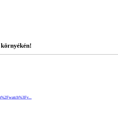
 környékén!
om%2Fwatch%3Fv...