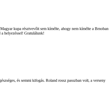
s a Magyar kupa résztvevőit sem kímélte, ahogy nem kímélte a Brnoban
 a helyezéssel! Gratulálunk!
észséges, és semmi kifogás. Roland rossz passzban volt, a verseny